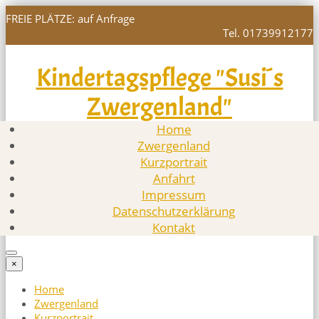
FREIE PLÄTZE: auf Anfrage
Tel. 01739912177
Kindertagspflege "Susi´s
Zwergenland"
Home
Zwergenland
Kurzportrait
Anfahrt
Impressum
Datenschutzerklärung
Kontakt
×
Home
Zwergenland
Kurzportrait