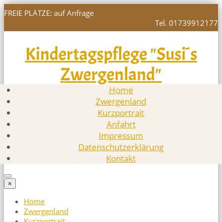
FREIE PLÄTZE: auf Anfrage
Tel. 01739912177
Kindertagspflege "Susi´s
Zwergenland"
Home
Zwergenland
Kurzportrait
Anfahrt
Impressum
Datenschutzerklärung
Kontakt
×
Home
Zwergenland
Kurzportrait